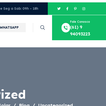
e Seg a Sab: 09h – 18h
Fale Conosco
(61) 9
WHATSAPP
94093223
ized
Solar
Blog
Uncategorized