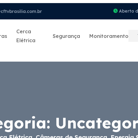
Aberto d
ftvbrasilia.com.br
Cerca
ras
Segurança
Monitoramento
Elétrica
egoria:
Uncategor
a Elétrica, Câmeras de Segurança, Energia 