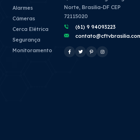
Norte, Brasilia-DF CEP
Alarmes
72115020
Câmeras
(61) 9 94093223
Cerca Elétrica
contato@cftvbrasilia.co
Segurança
Monitoramento