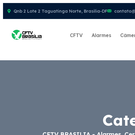
Qnb 2 Lote 2 Taguatinga Norte, Brasilia-DF
contato@c
CFTV
Alarmes
Câme
Cat
CFTV BRASILIA - Alarmes, Cerc