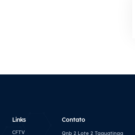
Links
Contato
CFTV
Qnb 2 Lote 2 Taguatinga